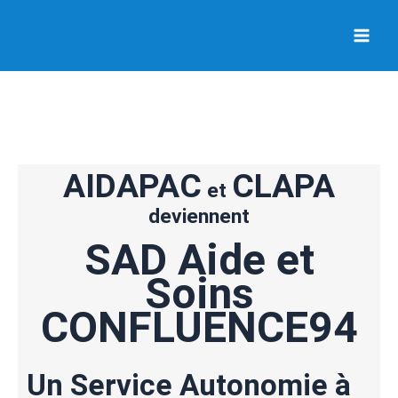
Skip
Main
to
Men
content
AIDAPAC
CLAPA
et
deviennent
SAD Aide et
Soins
CONFLUENCE94
Un Service Autonomie à